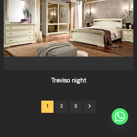
Treviso night
1
2
3