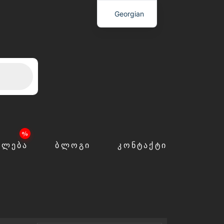
Georgian
ᲙᲚᲔᲑᲐ
ᲑᲚᲝᲒᲘ
ᲙᲝᲜᲢᲐᲥᲢᲘ