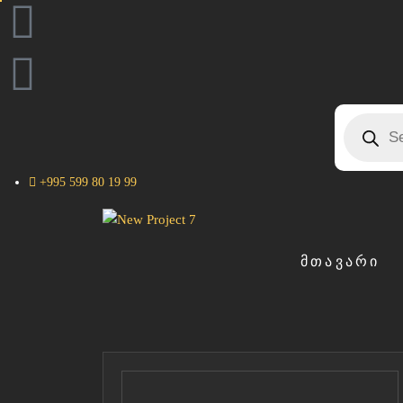
+995 599 80 19 99
ᲛᲗᲐᲕᲐᲠᲘ