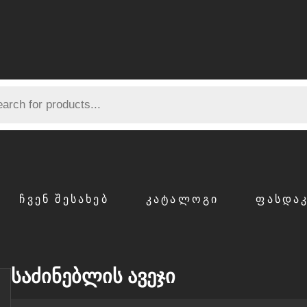
ᲩᲕᲔᲜ ᲨᲔᲡᲐᲮᲔᲑ
ᲙᲐᲢᲐᲚᲝᲒᲘ
ᲤᲐᲡᲓᲐ
საძინებლის ავეჯი