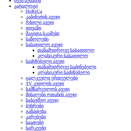
ჩვენ შესახებ
კატალოგი
HoReCa
კაბინეტის ავეჯი
რბილი ავეჯი
დივანი
მაგიდა-სკამები
საწოლები
სასადილო ავეჯი
თანამედროვე სასადილო
კლასიკური სასადილო
საძინებელი ავეჯი
თანამედროვე საძინებელი
კლასიკური საძინებელი
ცალკეული ერთეულები
TV კედლის ავეჯი
სამზარეულოს ავეჯი
მისაღები ოთახის ავეჯი
საბავშვო ავეჯი
ბუხრები
განათება
კარებები
საათები
სარკეები