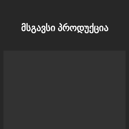
ᲛᲡᲒᲐᲕᲡᲘ ᲞᲠᲝᲓᲣᲥᲪᲘᲐ