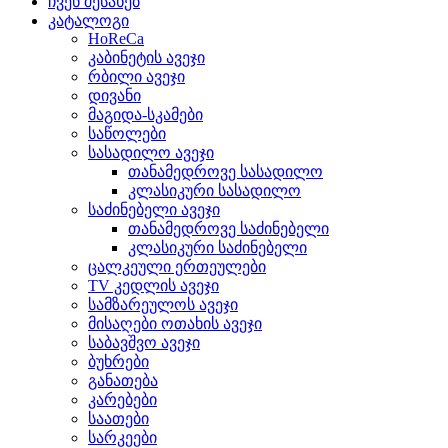
ჩვენ შესახებ
კატალოგი
HoReCa
კაბინეტის ავეჯი
რბილი ავეჯი
დივანი
მაგიდა-სკამები
საწოლები
სასადილო ავეჯი
თანამედროვე სასადილო
კლასიკური სასადილო
საძინებელი ავეჯი
თანამედროვე საძინებელი
კლასიკური საძინებელი
ცალკეული ერთეულები
TV კედლის ავეჯი
სამზარეულოს ავეჯი
მისაღები ოთახის ავეჯი
საბავშვო ავეჯი
ბუხრები
განათება
კარებები
საათები
სარკეები