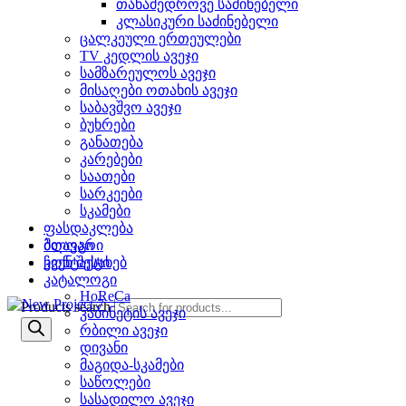
თანამედროვე საძინებელი
კლასიკური საძინებელი
ცალკეული ერთეულები
TV კედლის ავეჯი
სამზარეულოს ავეჯი
მისაღები ოთახის ავეჯი
საბავშვო ავეჯი
ბუხრები
განათება
კარებები
საათები
სარკეები
სკამები
ფასდაკლება
ბლოგი
მთავარი
კონტაქტი
ჩვენ შესახებ
კატალოგი
HoReCa
Products search
კაბინეტის ავეჯი
რბილი ავეჯი
დივანი
მაგიდა-სკამები
საწოლები
სასადილო ავეჯი