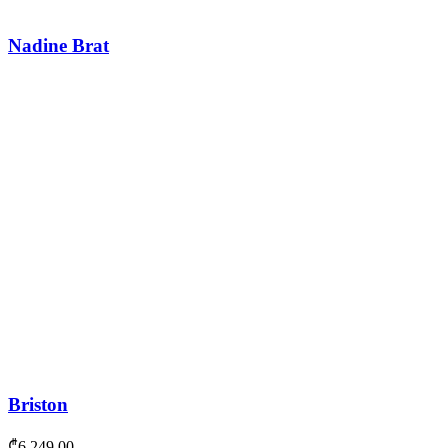
Nadine Brat
Briston
₾
6,249.00