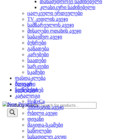
თანამედროვე საძინებელი
კლასიკური საძინებელი
ცალკეული ერთეულები
TV კედლის ავეჯი
სამზარეულოს ავეჯი
მისაღები ოთახის ავეჯი
საბავშვო ავეჯი
ბუხრები
განათება
კარებები
საათები
სარკეები
სკამები
ფასდაკლება
ბლოგი
მთავარი
კონტაქტი
ჩვენ შესახებ
კატალოგი
HoReCa
Products search
კაბინეტის ავეჯი
რბილი ავეჯი
დივანი
მაგიდა-სკამები
საწოლები
სასადილო ავეჯი