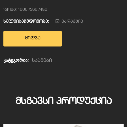
ზომა: 1000 /560 /480
ხელმისაწვდომობა:
მარაგშია
ყიდვა
კატეგორია:
სკამები
ᲛᲡᲒᲐᲕᲡᲘ ᲞᲠᲝᲓᲣᲥᲪᲘᲐ