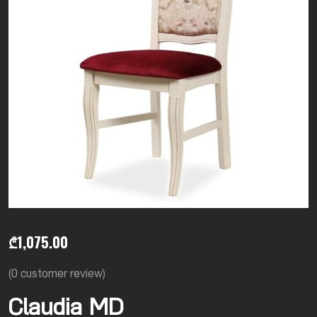
₾
1,075.00
(
0
customer review)
Claudia MD