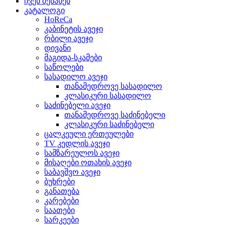
ჩვენ შესახებ
კატალოგი
HoReCa
კაბინეტის ავეჯი
რბილი ავეჯი
დივანი
მაგიდა-სკამები
საწოლები
სასადილო ავეჯი
თანამედროვე სასადილო
კლასიკური სასადილო
საძინებელი ავეჯი
თანამედროვე საძინებელი
კლასიკური საძინებელი
ცალკეული ერთეულები
TV კედლის ავეჯი
სამზარეულოს ავეჯი
მისაღები ოთახის ავეჯი
საბავშვო ავეჯი
ბუხრები
განათება
კარებები
საათები
სარკეები