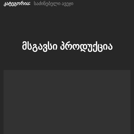
კატეგორია:
საძინებელი ავეჯი
ᲛᲡᲒᲐᲕᲡᲘ ᲞᲠᲝᲓᲣᲥᲪᲘᲐ