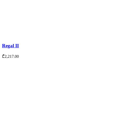
Regal II
₾
2,217.00