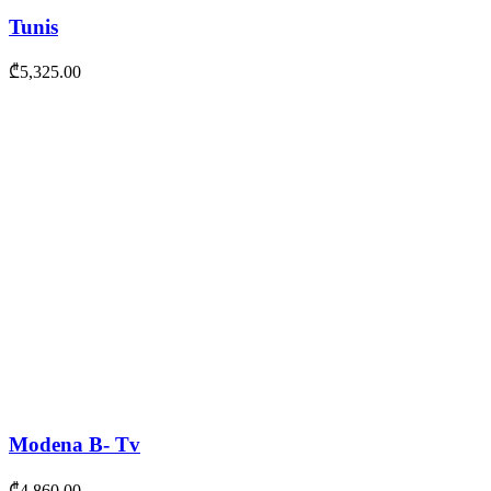
Tunis
₾
5,325.00
Modena B- Tv
₾
4,860.00