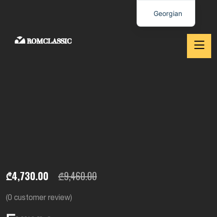
Georgian
₾
4,730.00
₾
9,460.00
(
0
customer review)