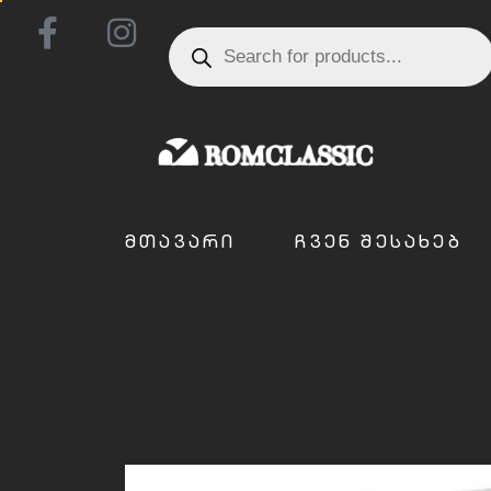
ᲛᲗᲐᲕᲐᲠᲘ
ᲩᲕᲔᲜ ᲨᲔᲡᲐᲮᲔᲑ