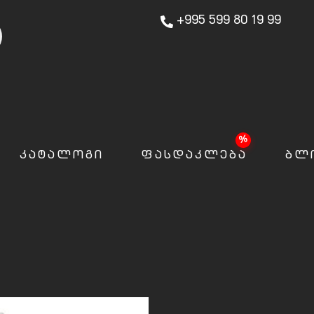
+995 599 80 19 99
ᲙᲐᲢᲐᲚᲝᲒᲘ
ᲤᲐᲡᲓᲐᲙᲚᲔᲑᲐ
ᲑᲚ