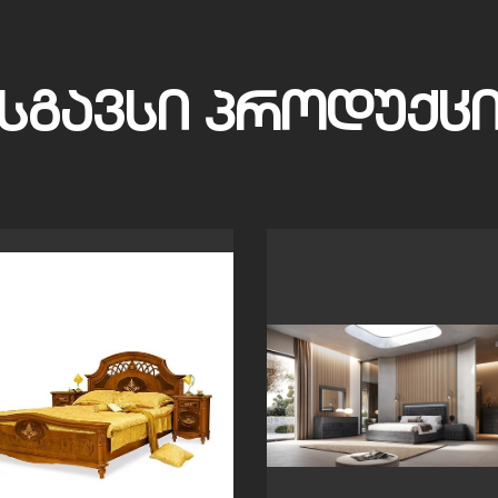
ᲡᲒᲐᲕᲡᲘ ᲞᲠᲝᲓᲣᲥᲪ