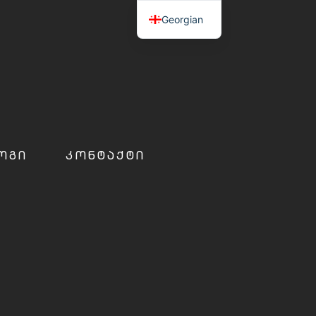
Georgian
ᲝᲒᲘ
ᲙᲝᲜᲢᲐᲥᲢᲘ