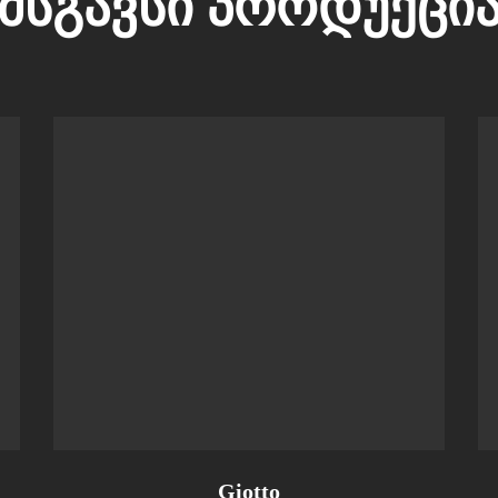
ᲛᲡᲒᲐᲕᲡᲘ ᲞᲠᲝᲓᲣᲥᲪᲘ
Giotto