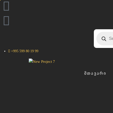
+995 599 80 19 99
ᲛᲗᲐᲕᲐᲠᲘ