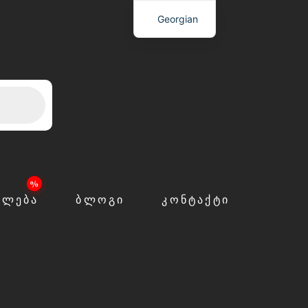
Georgian
ᲙᲚᲔᲑᲐ
ᲑᲚᲝᲒᲘ
ᲙᲝᲜᲢᲐᲥᲢᲘ