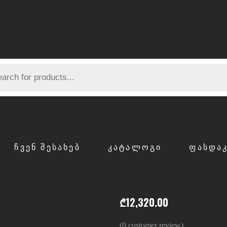
ᲩᲕᲔᲜ ᲨᲔᲡᲐᲮᲔᲑ
ᲙᲐᲢᲐᲚᲝᲒᲘ
ᲤᲐᲡᲓᲐ
₾
12,320.00
(
0
customer review)