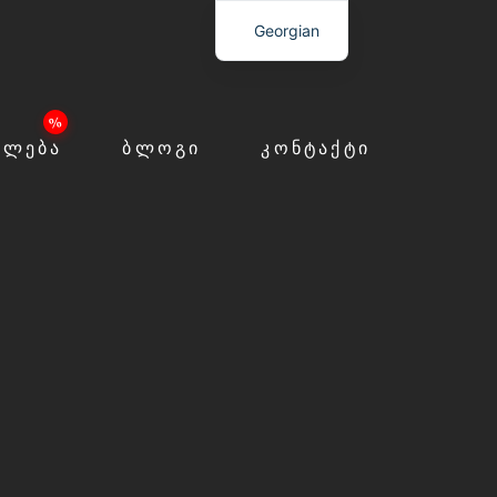
Georgian
ᲙᲚᲔᲑᲐ
ᲑᲚᲝᲒᲘ
ᲙᲝᲜᲢᲐᲥᲢᲘ