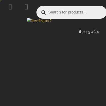
ᲛᲗᲐᲕᲐᲠᲘ