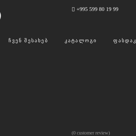
+995 599 80 19 99
ᲩᲕᲔᲜ ᲨᲔᲡᲐᲮᲔᲑ
ᲙᲐᲢᲐᲚᲝᲒᲘ
ᲤᲐᲡᲓᲐ
(
0
customer review)