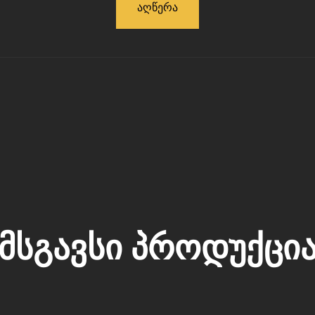
Აღწერა
ᲛᲡᲒᲐᲕᲡᲘ ᲞᲠᲝᲓᲣᲥᲪᲘ