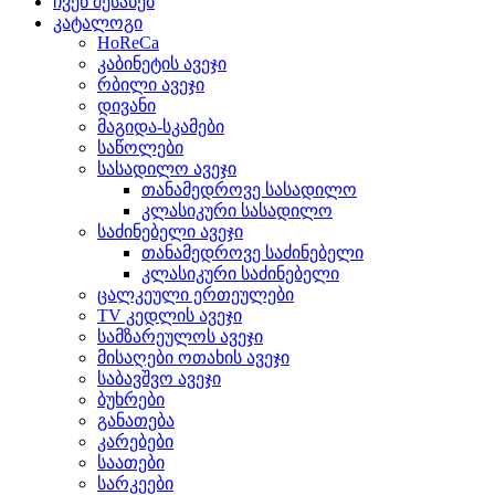
ჩვენ შესახებ
კატალოგი
HoReCa
კაბინეტის ავეჯი
რბილი ავეჯი
დივანი
მაგიდა-სკამები
საწოლები
სასადილო ავეჯი
თანამედროვე სასადილო
კლასიკური სასადილო
საძინებელი ავეჯი
თანამედროვე საძინებელი
კლასიკური საძინებელი
ცალკეული ერთეულები
TV კედლის ავეჯი
სამზარეულოს ავეჯი
მისაღები ოთახის ავეჯი
საბავშვო ავეჯი
ბუხრები
განათება
კარებები
საათები
სარკეები