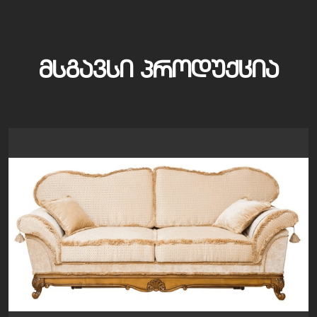
ᲛᲡᲒᲐᲕᲡᲘ ᲞᲠᲝᲓᲣᲥᲪᲘᲐ