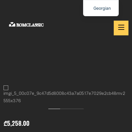
Georgian
₾
5,258.00