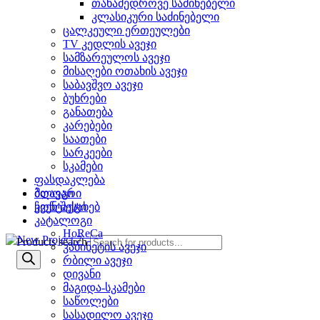
თანამედროვე საძინებელი
კლასიკური საძინებელი
ცალკეული ერთეულები
TV კედლის ავეჯი
სამზარეულოს ავეჯი
მისაღები ოთახის ავეჯი
საბავშვო ავეჯი
ბუხრები
განათება
კარებები
საათები
სარკეები
სკამები
ფასდაკლება
ბლოგი
მთავარი
კონტაქტი
ჩვენ შესახებ
კატალოგი
HoReCa
Products search
კაბინეტის ავეჯი
რბილი ავეჯი
დივანი
მაგიდა-სკამები
საწოლები
სასადილო ავეჯი