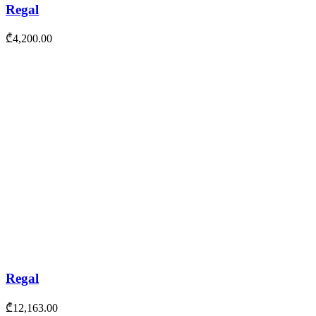
Regal
₾
4,200.00
Regal
₾
12,163.00