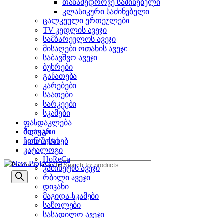
თანამედროვე საძინებელი
კლასიკური საძინებელი
ცალკეული ერთეულები
TV კედლის ავეჯი
სამზარეულოს ავეჯი
მისაღები ოთახის ავეჯი
საბავშვო ავეჯი
ბუხრები
განათება
კარებები
საათები
სარკეები
სკამები
ფასდაკლება
ბლოგი
მთავარი
კონტაქტი
ჩვენ შესახებ
კატალოგი
HoReCa
Products search
კაბინეტის ავეჯი
რბილი ავეჯი
დივანი
მაგიდა-სკამები
საწოლები
სასადილო ავეჯი