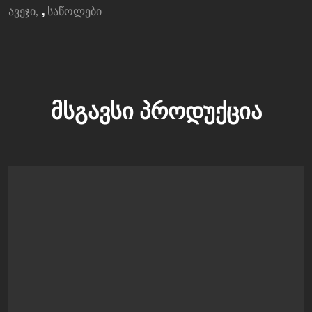
,
ავეჯი
საწოლები
ᲛᲡᲒᲐᲕᲡᲘ ᲞᲠᲝᲓᲣᲥᲪᲘᲐ