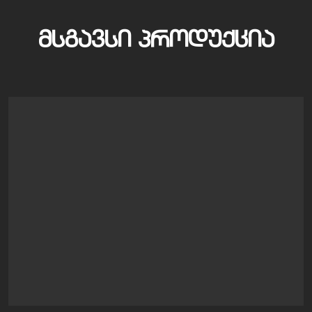
ᲛᲡᲒᲐᲕᲡᲘ ᲞᲠᲝᲓᲣᲥᲪᲘᲐ