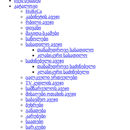
ჩვენ შესახებ
კატალოგი
HoReCa
კაბინეტის ავეჯი
რბილი ავეჯი
დივანი
მაგიდა-სკამები
საწოლები
სასადილო ავეჯი
თანამედროვე სასადილო
კლასიკური სასადილო
საძინებელი ავეჯი
თანამედროვე საძინებელი
კლასიკური საძინებელი
ცალკეული ერთეულები
TV კედლის ავეჯი
სამზარეულოს ავეჯი
მისაღები ოთახის ავეჯი
საბავშვო ავეჯი
ბუხრები
განათება
კარებები
საათები
სარკეები