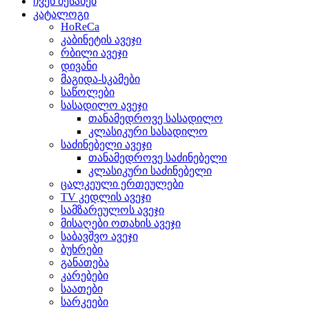
ჩვენ შესახებ
კატალოგი
HoReCa
კაბინეტის ავეჯი
რბილი ავეჯი
დივანი
მაგიდა-სკამები
საწოლები
სასადილო ავეჯი
თანამედროვე სასადილო
კლასიკური სასადილო
საძინებელი ავეჯი
თანამედროვე საძინებელი
კლასიკური საძინებელი
ცალკეული ერთეულები
TV კედლის ავეჯი
სამზარეულოს ავეჯი
მისაღები ოთახის ავეჯი
საბავშვო ავეჯი
ბუხრები
განათება
კარებები
საათები
სარკეები