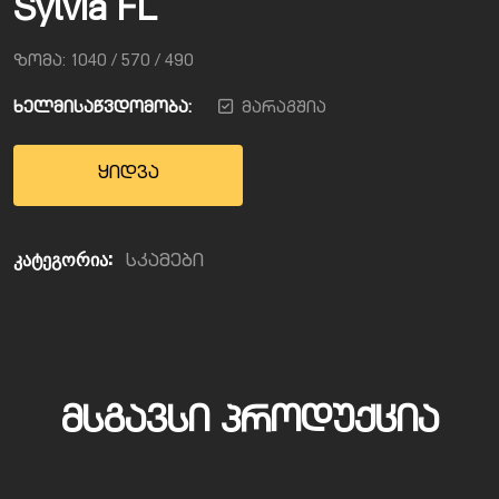
Sylvia FL
ზომა: 1040 / 570 / 490
ხელმისაწვდომობა:
მარაგშია
ყიდვა
კატეგორია:
სკამები
ᲛᲡᲒᲐᲕᲡᲘ ᲞᲠᲝᲓᲣᲥᲪᲘᲐ