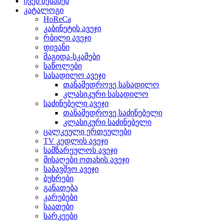
ჩვენ შესახებ
კატალოგი
HoReCa
კაბინეტის ავეჯი
რბილი ავეჯი
დივანი
მაგიდა-სკამები
საწოლები
სასადილო ავეჯი
თანამედროვე სასადილო
კლასიკური სასადილო
საძინებელი ავეჯი
თანამედროვე საძინებელი
კლასიკური საძინებელი
ცალკეული ერთეულები
TV კედლის ავეჯი
სამზარეულოს ავეჯი
მისაღები ოთახის ავეჯი
საბავშვო ავეჯი
ბუხრები
განათება
კარებები
საათები
სარკეები