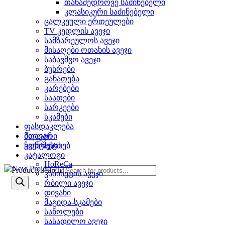
თანამედროვე საძინებელი
კლასიკური საძინებელი
ცალკეული ერთეულები
TV კედლის ავეჯი
სამზარეულოს ავეჯი
მისაღები ოთახის ავეჯი
საბავშვო ავეჯი
ბუხრები
განათება
კარებები
საათები
სარკეები
სკამები
ფასდაკლება
ბლოგი
მთავარი
კონტაქტი
ჩვენ შესახებ
კატალოგი
HoReCa
Products search
კაბინეტის ავეჯი
რბილი ავეჯი
დივანი
მაგიდა-სკამები
საწოლები
სასადილო ავეჯი