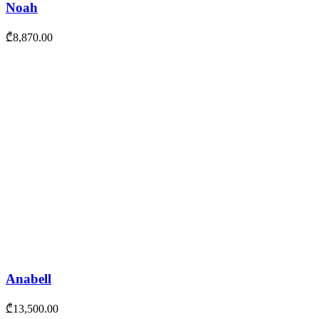
Noah
₾
8,870.00
Anabell
₾
13,500.00