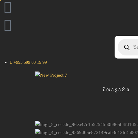
+995 599 80 19 99
ᲛᲗᲐᲕᲐᲠᲘ