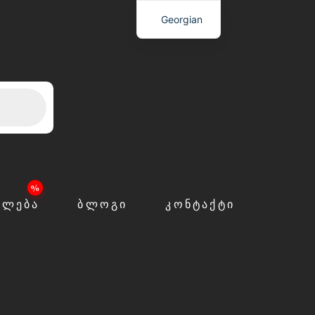
Georgian
ᲙᲚᲔᲑᲐ
ᲑᲚᲝᲒᲘ
ᲙᲝᲜᲢᲐᲥᲢᲘ