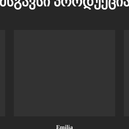
ᲛᲡᲒᲐᲕᲡᲘ ᲞᲠᲝᲓᲣᲥᲪᲘ
Emilia