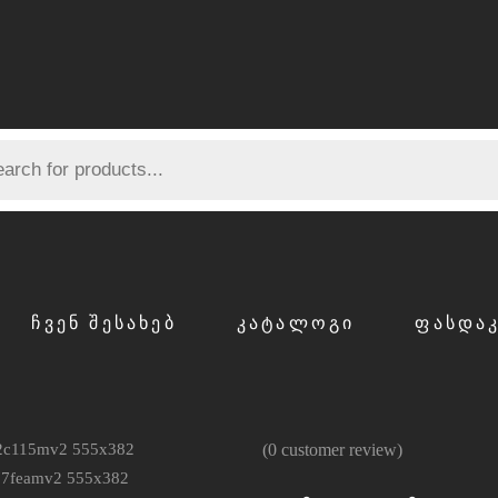
ᲩᲕᲔᲜ ᲨᲔᲡᲐᲮᲔᲑ
ᲙᲐᲢᲐᲚᲝᲒᲘ
ᲤᲐᲡᲓᲐ
(
0
customer review)