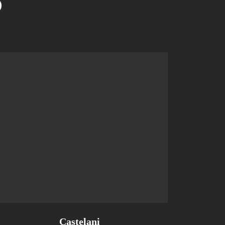
Ა
Castelani