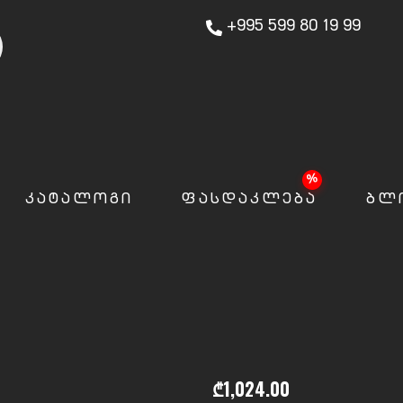
+995 599 80 19 99
ᲙᲐᲢᲐᲚᲝᲒᲘ
ᲤᲐᲡᲓᲐᲙᲚᲔᲑᲐ
ᲑᲚ
₾
1,024.00