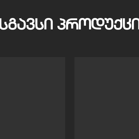
ᲡᲒᲐᲕᲡᲘ ᲞᲠᲝᲓᲣᲥᲪ