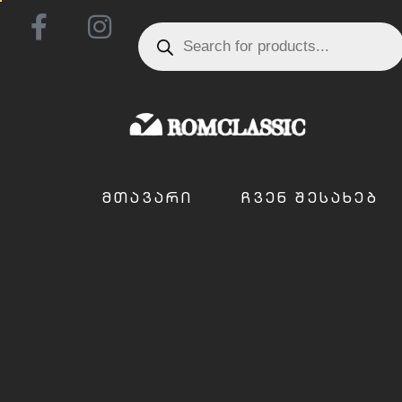
ᲛᲗᲐᲕᲐᲠᲘ
ᲩᲕᲔᲜ ᲨᲔᲡᲐᲮᲔᲑ