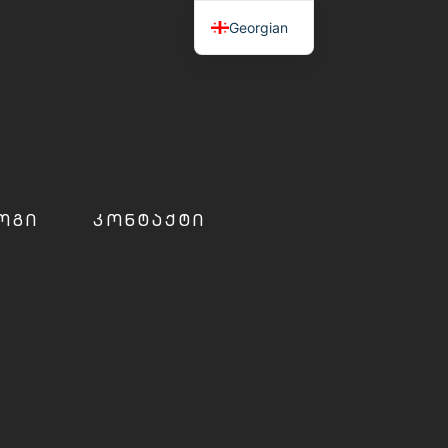
Georgian
ᲝᲒᲘ
ᲙᲝᲜᲢᲐᲥᲢᲘ