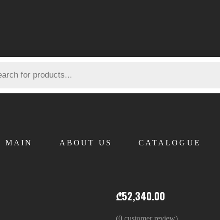
MAIN
ABOUT US
CATALOGUE
₾
52,340.00
(
0
customer review)