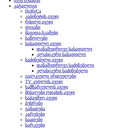
ჩვენ შესახებ
კატალოგი
HoReCa
კაბინეტის ავეჯი
რბილი ავეჯი
დივანი
მაგიდა-სკამები
საწოლები
სასადილო ავეჯი
თანამედროვე სასადილო
კლასიკური სასადილო
საძინებელი ავეჯი
თანამედროვე საძინებელი
კლასიკური საძინებელი
ცალკეული ერთეულები
TV კედლის ავეჯი
სამზარეულოს ავეჯი
მისაღები ოთახის ავეჯი
საბავშვო ავეჯი
ბუხრები
განათება
კარებები
საათები
სარკეები