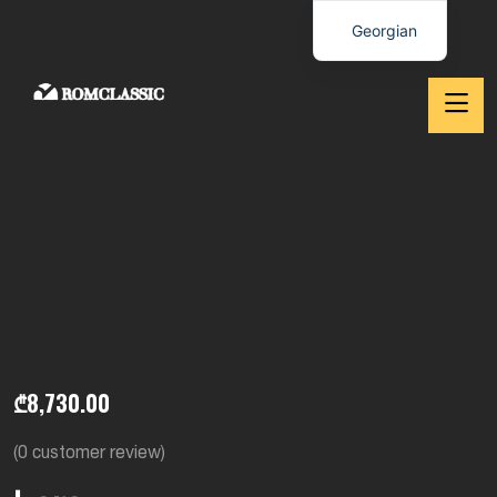
Georgian
₾
8,730.00
(
0
customer review)