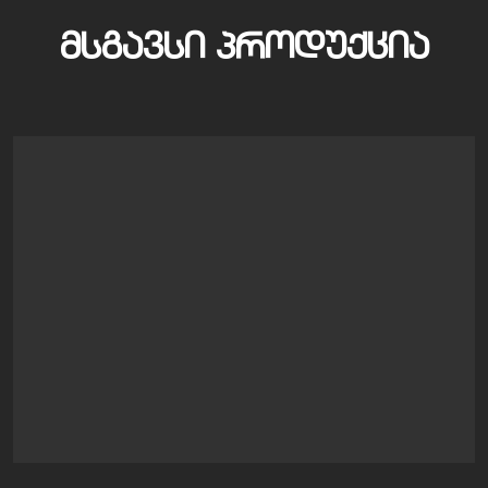
ᲛᲡᲒᲐᲕᲡᲘ ᲞᲠᲝᲓᲣᲥᲪᲘᲐ