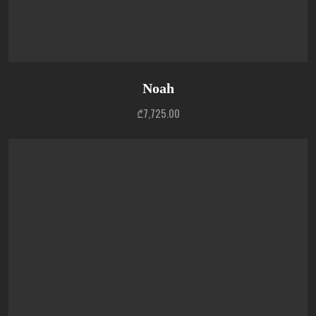
Noah
₾
7,725.00