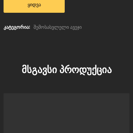
ყიდვა
კატეგორია:
შემოსასვლელი ავეჯი
ᲛᲡᲒᲐᲕᲡᲘ ᲞᲠᲝᲓᲣᲥᲪᲘᲐ