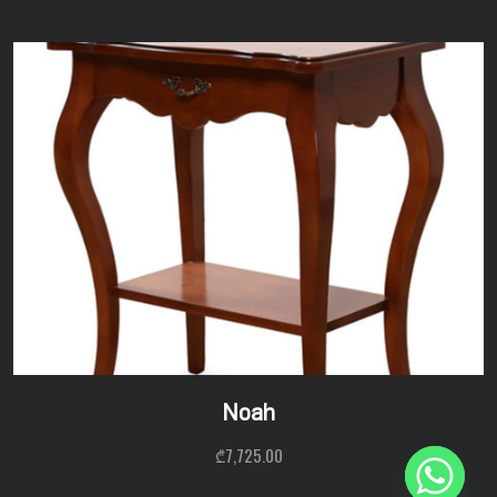
Noah
₾
7,725.00