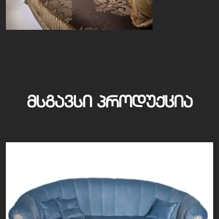
ᲛᲡᲒᲐᲕᲡᲘ ᲞᲠᲝᲓᲣᲥᲪᲘᲐ