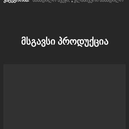
სასადილო ავეჯი
კლასიკური სასადილო
ᲛᲡᲒᲐᲕᲡᲘ ᲞᲠᲝᲓᲣᲥᲪᲘᲐ