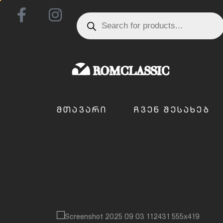
ᲛᲗᲐᲕᲐᲠᲘ
ᲩᲕᲔᲜ ᲨᲔᲡᲐᲮᲔᲑ