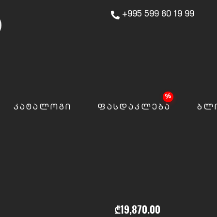
+995 599 80 19 99
ᲙᲐᲢᲐᲚᲝᲒᲘ
ᲤᲐᲡᲓᲐᲙᲚᲔᲑᲐ
ᲑᲚ
₾
19,870.00