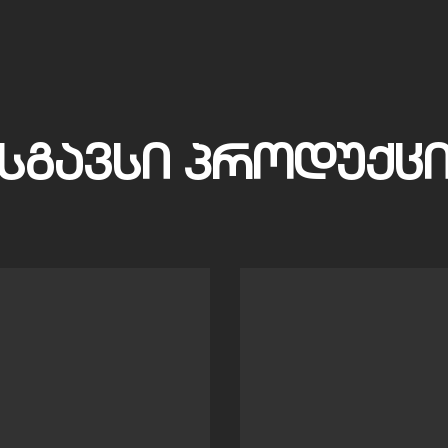
ᲡᲒᲐᲕᲡᲘ ᲞᲠᲝᲓᲣᲥᲪ