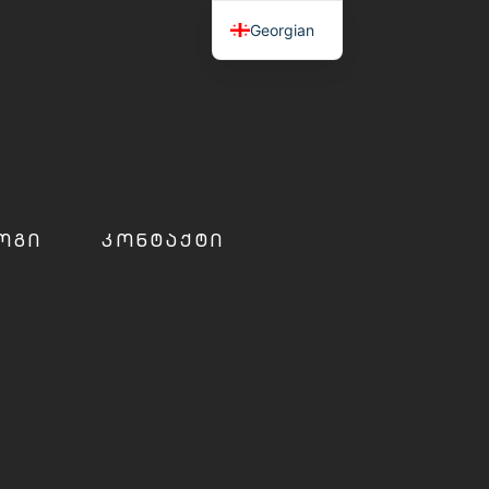
Georgian
ᲝᲒᲘ
ᲙᲝᲜᲢᲐᲥᲢᲘ