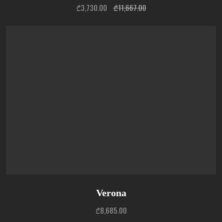
₾
3,730.00
₾
11,667.00
Verona
₾
8,685.00