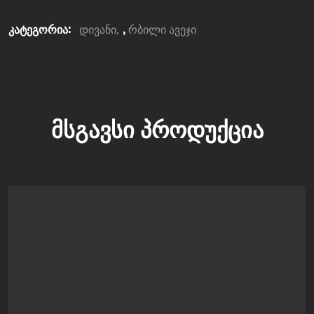
კატეგორია:
,
დივანი
რბილი ავეჯი
ᲛᲡᲒᲐᲕᲡᲘ ᲞᲠᲝᲓᲣᲥᲪᲘᲐ