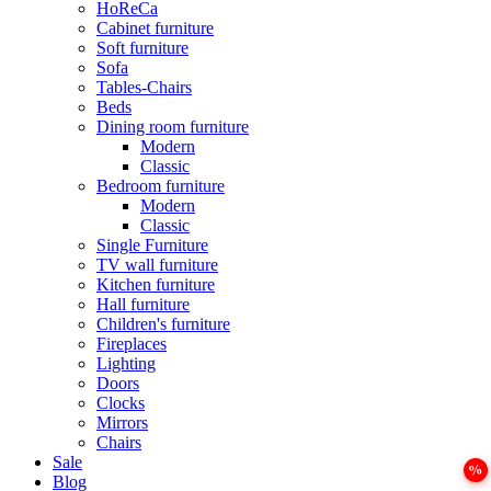
HoReCa
Cabinet furniture
Soft furniture
Sofa
Tables-Chairs
Beds
Dining room furniture
Modern
Classic
Bedroom furniture
Modern
Classic
Single Furniture
TV wall furniture
Kitchen furniture
Hall furniture
Children's furniture
Fireplaces
Lighting
Doors
Clocks
Mirrors
Chairs
Sale
Blog