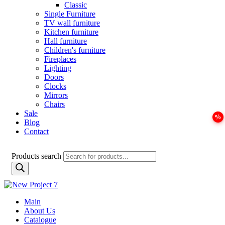
Classic
Single Furniture
TV wall furniture
Kitchen furniture
Hall furniture
Children's furniture
Fireplaces
Lighting
Doors
Clocks
Mirrors
Chairs
Sale
Blog
Contact
Products search
Main
About Us
Catalogue