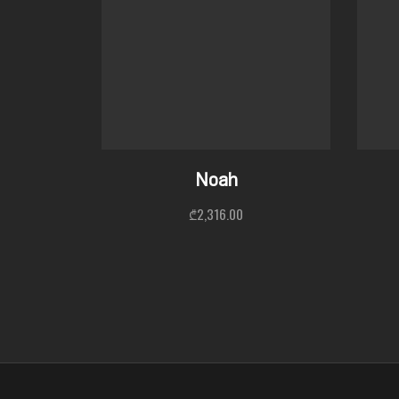
Noah
₾
2,316.00