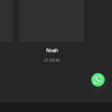
Noah
₾
7,725.00